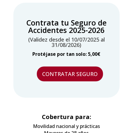
Contrata tu Seguro de
Accidentes 2025-2026
(Validez desde el 10/07/2025 al
31/08/2026)
Protéjase por tan solo: 5,00€
CONTRATAR SEGURO
Seguro
de
Accidentes
Básico
Universidad
Politécnica
Cobertura para:
de
Madrid
Movilidad nacional y prácticas
2025-